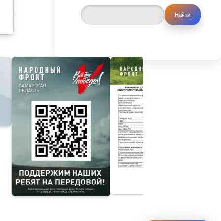
Контакты
Реквизиты
☎
📄
Телефоны и
Данные
адрес
организации
Файлы
Обращение
📁
📝
Документы и
Оставить
бланки
заявку
Отпр.